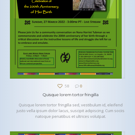
58
0
Quisque lorem tortor fringilla
Quisque lorem tortor fringilla sed, vestibulum id, eleifend
justo vella ipsum dolor lacus, suscipit adipiscing. Cum sociis
natoque penatibus et ultrices volutpat.