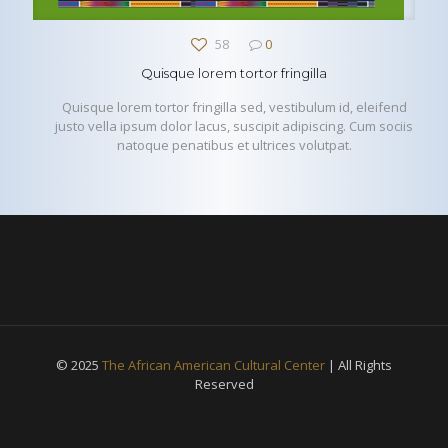
58
0
Quisque lorem tortor fringilla
Quisque lorem tortor fringilla sed, vestibulum id, eleifend
justo vella ipsum dolor lacus, suscipit adipiscing. Cum sociis
natoque penatibus et ultrices volutpat.
© 2025
The African American Cultural Center
| All Rights
Reserved