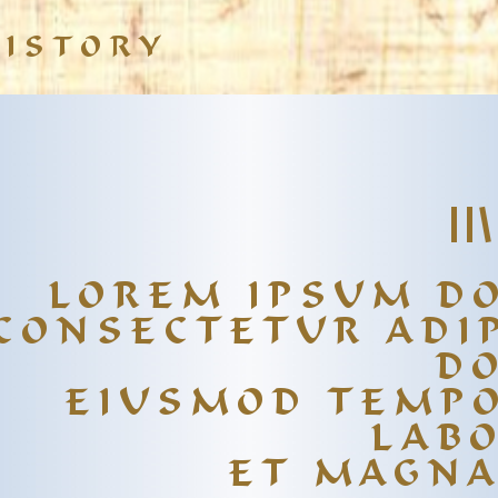
HISTORY
LOREM IPSUM DO
CONSECTETUR ADIP
D
EIUSMOD TEMPO
LAB
ET MAGNA