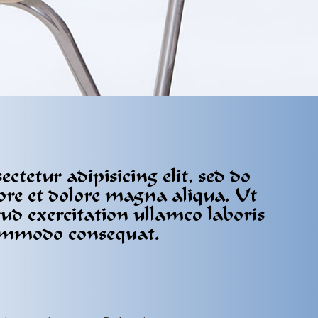
tetur adipisicing elit, sed do
ore et dolore magna aliqua. Ut
d exercitation ullamco laboris
 commodo consequat.