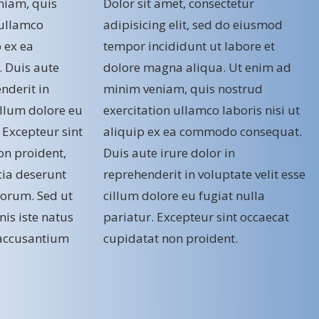
niam, quis
Dolor sit amet, consectetur
 ullamco
adipisicing elit, sed do eiusmod
p ex ea
tempor incididunt ut labore et
 Duis aute
dolore magna aliqua. Ut enim ad
enderit in
minim veniam, quis nostrud
cillum dolore eu
exercitation ullamco laboris nisi ut
. Excepteur sint
aliquip ex ea commodo consequat.
on proident,
Duis aute irure dolor in
icia deserunt
reprehenderit in voluptate velit esse
borum. Sed ut
cillum dolore eu fugiat nulla
is iste natus
pariatur. Excepteur sint occaecat
 accusantium
cupidatat non proident.