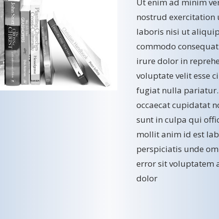
Ut enim ad minim ve
nostrud exercitation
laboris nisi ut aliqui
commodo consequat.
irure dolor in repreh
voluptate velit esse 
fugiat nulla pariatur
occaecat cupidatat n
sunt in culpa qui off
mollit anim id est la
perspiciatis unde omn
error sit voluptatem
dolor