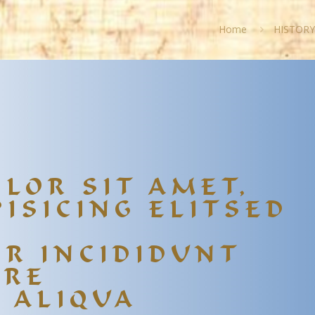
Home
HISTORY
LOR SIT AMET,
ISICING ELITSED
O
R INCIDIDUNT
ORE
 ALIQUA