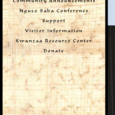
Community Announcements
Nguzo Saba Conference
Support
Visitor Information
Kwanzaa Resource Center
Donate